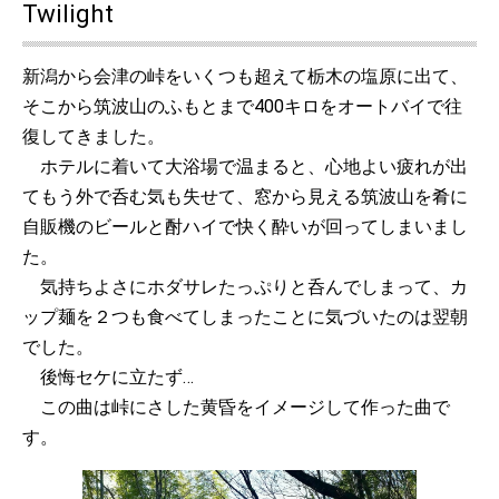
Twilight
新潟から会津の峠をいくつも超えて栃木の塩原に出て、
そこから筑波山のふもとまで400キロをオートバイで往
復してきました。
ホテルに着いて大浴場で温まると、心地よい疲れが出
てもう外で呑む気も失せて、窓から見える筑波山を肴に
自販機のビールと酎ハイで快く酔いが回ってしまいまし
た。
気持ちよさにホダサレたっぷりと呑んでしまって、カ
ップ麺を２つも食べてしまったことに気づいたのは翌朝
でした。
後悔セケに立たず…
この曲は峠にさした黄昏をイメージして作った曲で
す。